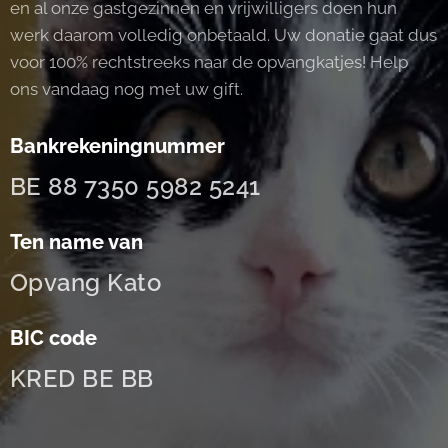
en al onze gastgezinnen en vrijwilligers doen hun
werk daarom volledig onbetaald. Uw donatie gaat dus
voor 100% rechtstreeks naar de opvangkatjes! Help
ons vandaag nog met uw gift.
Bankrekeningnummer
BE 88 7350 5982 5241
Ten name van
Opvang Kato
BIC
code
KRED BE BB