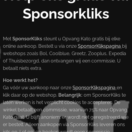
Sponsorkliks
Met
SponsorKliks
steunt u Opvang Kato gratis bij elke
online aankoop. Bestelt u via onze
SponsorKlikspagina
bij
webshops zoals Bol, Coolblue, Greetz, Zooplus, Expedia
of Thuisbezorgd, dan ontvangen wij een commissie. U
betaalt niets extra.
Hoe werkt het?
Ga vóór uw aankoop naar onze
SponsorKlikspagina
en
klik daar op de webshop.
Belangrijk:
om SponsorKliks te
laten werken is het verplicht cookies te accepteren. De
winkel betaalt een commissie, waarvan 75% naar Opvang
Kato gaat. U blijft anoniem; er wordt niet geregistreerd wie
er bestelt. Alleen aankopen via SponsorKliks leveren ons
iets op. Let op: op boeken wordt geen commissie