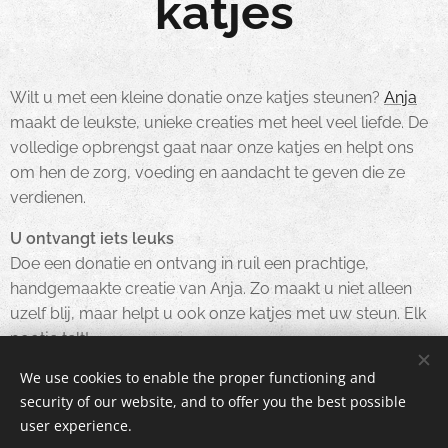
katjes
Wilt u met een kleine donatie onze katjes steunen?
Anja
maakt de leukste, unieke creaties met heel veel liefde. De
volledige opbrengst gaat naar onze katjes en helpt ons
om hen de zorg, voeding en aandacht te geven die ze
verdienen.
U ontvangt iets leuks
Doe een donatie en ontvang in ruil een prachtige,
handgemaakte creatie van Anja. Zo maakt u niet alleen
uzelf blij, maar helpt u ook onze katjes met uw steun. Elk
pootje telt!
We use cookies to enable the proper functioning and
security of our website, and to offer you the best possible
user experience.