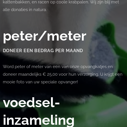
kattenbakken, en racen op coole krabpalen. Wij zijn blij met
alle donaties in natura.
peter/meter
DONEER
EEN BEDRAG PER MAAND
Word peter of meter van een van onze opvangkatjes en
doneer maandelijks €
25,00 voor hun verzorging. U krijgt een
mooie foto van uw speciale opvanger!
voedsel-
inzameling