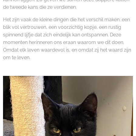
de tweede kans die ze verdienen.
Het zijn vaak de kleine dingen die het verschil maken: een
blik vol vertrouwen, een voorzichtig kopje, een rustig
spinnend lijfje dat zich eindelijk kan ontspannen. Deze
momenten herinneren ons eraan waarom we dit doen.
Omdat elk leven waardevol is, en omdat zij het waard zijn
om te leven.