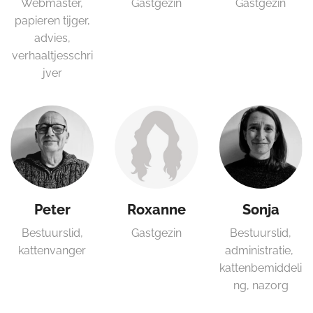
Webmaster,
Gastgezin
Gastgezin
papieren tijger,
advies,
verhaaltjesschri
jver
Peter
Roxanne
Sonja
Bestuurslid,
Gastgezin
Bestuurslid,
kattenvanger
administratie,
kattenbemiddeli
ng, nazorg