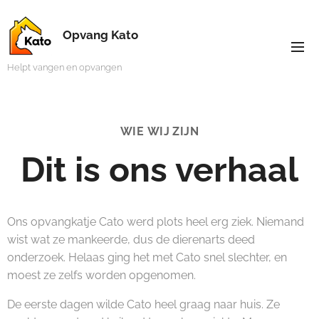
Opvang Kato
Helpt vangen en opvangen
WIE
WIJ ZIJN
Dit is ons verhaal
Ons opvangkatje Cato werd plots heel erg ziek. Niemand
wist wat ze mankeerde, dus de dierenarts deed
onderzoek. Helaas ging het met Cato snel slechter, en
moest ze zelfs worden opgenomen.
De eerste dagen wilde Cato heel graag naar huis. Ze