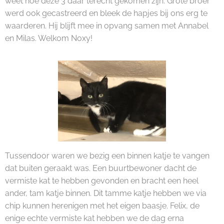
weet hoe deze 3 daar terecht gekomen zijn. Grote broer
werd ook gecastreerd en bleek de hapjes bij ons erg te
waarderen. Hij blijft mee in opvang samen met Annabel
en Milas. Welkom Noxy!
Tussendoor waren we bezig een binnen katje te vangen
dat buiten geraakt was. Een buurtbewoner dacht de
vermiste kat te hebben gevonden en bracht een heel
ander, tam katje binnen. Dit tamme katje hebben we via
chip kunnen herenigen met het eigen baasje. Felix, de
enige echte vermiste kat hebben we de dag erna