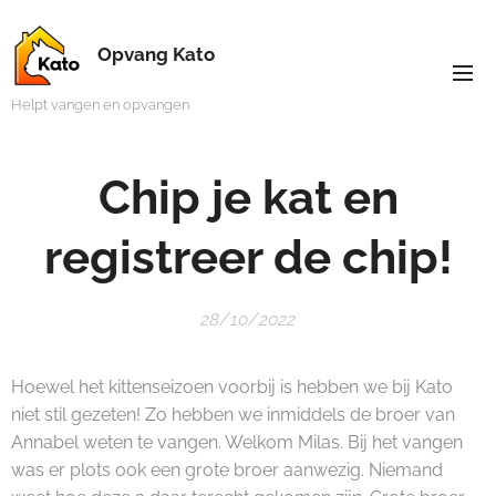
Opvang Kato
Helpt vangen en opvangen
Chip je kat en
registreer de chip!
28/10/2022
Hoewel het kittenseizoen voorbij is hebben we bij Kato
niet stil gezeten! Zo hebben we inmiddels de broer van
Annabel weten te vangen. Welkom Milas. Bij het vangen
was er plots ook een grote broer aanwezig. Niemand