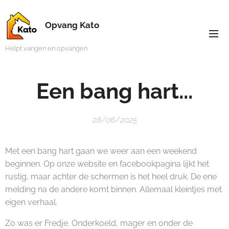
Opvang Kato
Helpt vangen en opvangen
Een bang hart...
28/06/2025
Met een bang hart gaan we weer aan een weekend
beginnen. Op onze website en facebookpagina lijkt het
rustig, maar achter de schermen is het heel druk. De ene
melding na de andere komt binnen. Allemaal kleintjes met
eigen verhaal.
Zo was er Fredje. Onderkoeld, mager en onder de