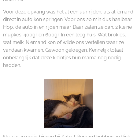
Voor deze opvang was het al een uur rijden, als al iemand
direct in auto kon springen. Voor ons 20 min dus haalbaar.
Hop, de auto in en rijden maar. Daar zaten ze dan. 2 kleine
mupkes. 400gr en 600gr. In een leeg huis. Wat brokjes,
wat melk. Niemand kon of wilde ons vertellen waar ze
vandaan kwamen. Gewoon gekregen. Kennelijk totaal
onbelangrijk dat deze kleintjes hun mama nog nodig
hadden.
Nu zijn ze veilig binnen bij Kato. Uiteraard hebben ze flink