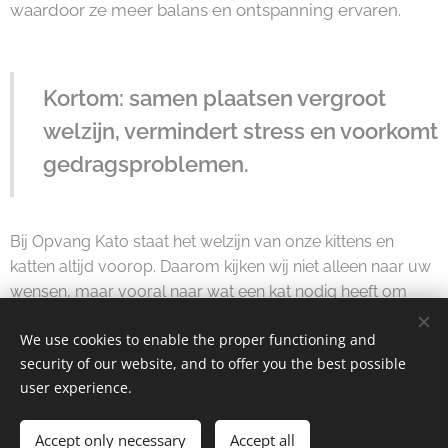
waardoor ze meer balans en ontspanning ervaren.
Kortom: samen plaatsen vergroot
welzijn, vermindert stress en voorkomt
gedragsproblemen.
Bij Opvang Kato staat het welzijn van onze kittens en
katten altijd voorop. Daarom kijken wij niet alleen naar uw
wensen, maar vooral naar wat een kat nodig heeft om
zich veilig, gezond en gelukkig te ontwikkelen.
We use cookies to enable the proper functioning and
security of our website, and to offer you the best possible
user experience.
© 2025
VZW Opvang Kato
| All rights reserved.
Accept only necessary
Accept all